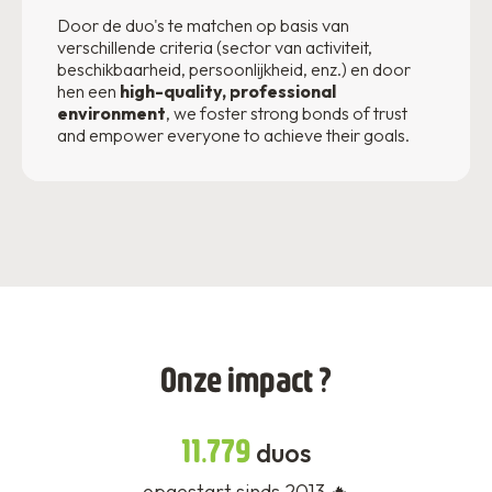
Voor wie?
DUO for a JOB is een
Door de duo's te matchen op basis van
intergenerational
mentoring program
Young
verschillende criteria (sector van activiteit,
people aged 18 to 33 of foreign origin
over 6 months that
,
promotes the socio-professional integration of
facing specific challenges in the job market, and
beschikbaarheid, persoonlijkheid, enz.) en door
young people with an immigration background
seniors nearing the end of their careers or
hen een
high-quality, professional
while promoting the experience of people aged
retirees
environment
seeking an enriching and meaningful
, we foster strong bonds of trust
50+.
volunteer experience.
and empower everyone to achieve their goals.
Onze impact ?
11.779
duos
opgestart sinds 2013 🔥