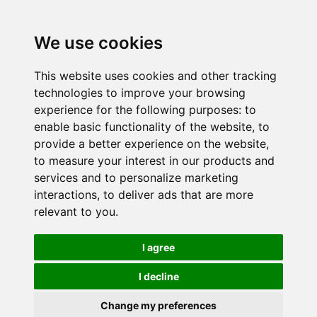
Onze publicaties
We use cookies
Neem contact op
This website uses cookies and other tracking
technologies to improve your browsing
Duo Belgisch
experience for the following purposes:
to
Duo Frankrijk
enable basic functionality of the website
,
to
provide a better experience on the website
,
Duo Nederland
to measure your interest in our products and
services and to personalize marketing
interactions
,
to deliver ads that are more
relevant to you
.
Vertrouwelijkheidsbeleid
I agree
Cookie-instellingen
I decline
© 2024 Duo voor een baan. Alle rechten voorbehouden.
Change my preferences