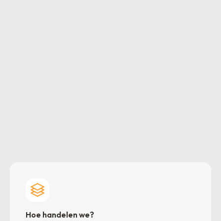
Wat is dat?
Hoe handelen we?