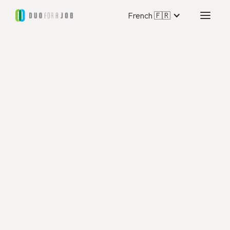
French 🇫🇷
Duo for a Job Flandre
Orientale