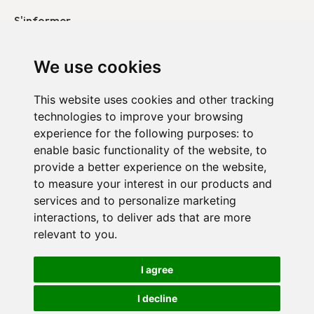
S'informer
Nos publications
We use cookies
Contacter
This website uses cookies and other tracking
technologies to improve your browsing
Duo Belgique
experience for the following purposes:
to
DUO en France
enable basic functionality of the website
,
to
provide a better experience on the website
,
Duo Pays-Bas
to measure your interest in our products and
services and to personalize marketing
interactions
,
to deliver ads that are more
relevant to you
.
Politique de confidentialité
I agree
Paramètres des cookies
I decline