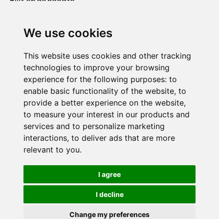
Blijf op de hoogte
Onze publicaties
We use cookies
Neem contact op
This website uses cookies and other tracking
technologies to improve your browsing
Duo België
experience for the following purposes:
to
Duo Frankrijk
enable basic functionality of the website
,
to
provide a better experience on the website
,
Duo Nederland
to measure your interest in our products and
services and to personalize marketing
interactions
,
to deliver ads that are more
relevant to you
.
Vertrouwelijkheidsbeleid
I agree
Cookie-instellingen
I decline
© 2024 Duo voor een baan. Alle rechten voorbehouden.
Change my preferences